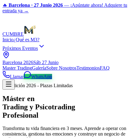
🔥
Barcelona · 27 Junio 2026
— ¡Apúntate ahora!
Adquiere tu
entrada ya →
CUMBRE
Inicio
¿Qué es M3?
Próximos Eventos
Barcelona 2026
Sáb 27 Junio
Master Trading
Galería
Sobre Nosotros
Testimonios
FAQ
Llamar
WhatsApp
Edición 2026 - Plazas Limitadas
Máster en
Trading y Psicotrading
Profesional
Transforma tu vida financiera en 3 meses. Aprende a operar con
consistencia, gestiona tus emociones y construye un negocio de