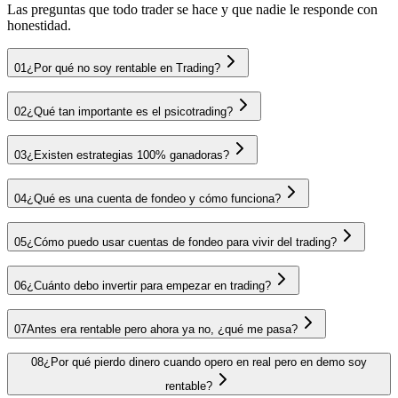
Las preguntas que todo trader se hace y que nadie le responde con
honestidad.
01
¿Por qué no soy rentable en Trading?
02
¿Qué tan importante es el psicotrading?
03
¿Existen estrategias 100% ganadoras?
04
¿Qué es una cuenta de fondeo y cómo funciona?
05
¿Cómo puedo usar cuentas de fondeo para vivir del trading?
06
¿Cuánto debo invertir para empezar en trading?
07
Antes era rentable pero ahora ya no, ¿qué me pasa?
08
¿Por qué pierdo dinero cuando opero en real pero en demo soy
rentable?